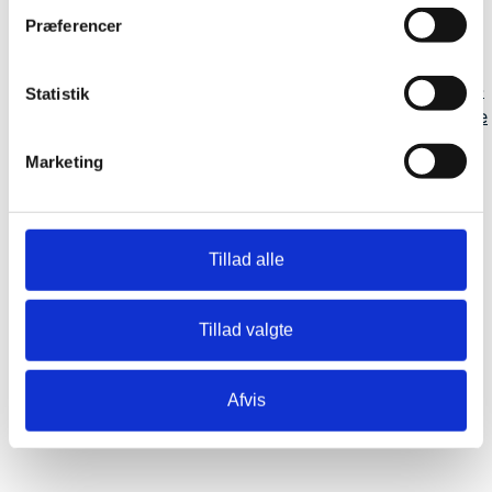
Præferencer
Pote- eller fodaftryk i blæk
220 kroner
Hvis jeg skal hjælpe med at forestå kremering af
jeres kæledyr, kan jeg tilbyde at stå for at lave pote-
Statistik
eller fodaftryk i blæk. I får efterfølgende aftrykkende
tilsendt eller leveret sammen med returnering af
Marketing
urnen, alt efter hvilken type af kremering, I har valgt.
Snudeaftryk i blæk
190 kroner
Som for poteaftryk.
Tillad alle
Snude- og poteaftryk i blæk
300 kroner
Som for poteaftryk. Til jer, der ønsker aftryk af både
Tillad valgte
poter og snude.
Afvis