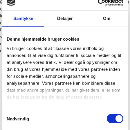
Ønsker I en enkeltkremering kan jeg hjælpe med at forestå
dette. Jeg sørger for transporten til og fra krematoriet,
kontakten til krematoriet samt for at udfylde det
Samtykke
Detaljer
Om
nødvendige papirarbejde.
Dit kæledyrs aske kommer retur i en urne, som I selv har
valgt. Der findes mange forskellige typer og farver af
Denne hjemmeside bruger cookies
urner, ligesom I kan vælge en urne med skrift (fx dyrets
Vi bruger cookies til at tilpasse vores indhold og
navn) eller endda et håndmalet portræt.
annoncer, til at vise dig funktioner til sociale medier og til
Pelsklip eller fjerpluk
gratis
at analysere vores trafik. Vi deler også oplysninger om
Ønsker I at tage noget pels fra eller nogle fjer, så
din brug af vores hjemmeside med vores partnere inden
hjælper jeg gerne med dette uden beregning, hvad
for sociale medier, annonceringspartnere og
enten dyret skal til kremering eller I selv beholder. I
analysepartnere. Vores partnere kan kombinere disse
får en lille pose med snor-lukning til opbevaring af
data med andre oplysninger, du har givet dem, eller som
pelsen eller fjerene.
de har indsamlet fra din brug af deres tjenester.
Materialer til poteaftryk eller snudeaftryk i blæk
120
Samtykkevalg
kroner
Nødvendig
Hvis I selv beholder dyret og ønsker at lave aftryk af
snude eller poter/fødder.